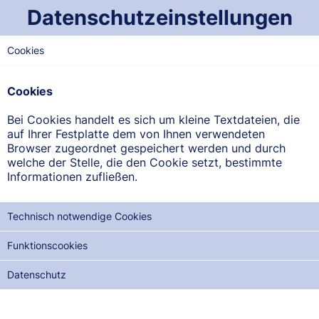
Datenschutzeinstellungen
Cookies
NORD-SAARLAND
Winter'sche-Apotheke
Cookies
Pickardstraße 1, 66822 Lebach
Bei Cookies handelt es sich um kleine Textdateien, die
auf Ihrer Festplatte dem von Ihnen verwendeten
ANFAHRT ANZEIGEN
Browser zugeordnet gespeichert werden und durch
welche der Stelle, die den Cookie setzt, bestimmte
Informationen zufließen.
06881/2833
Technisch notwendige Cookies
Funktionscookies
NOTDIENSTE DER NÄCHSTEN 12 MONATE:
Datenschutz
SO, 09.08.2026
MO, 24.08.2026
DI, 08.09.2026
SA, 12.09.2026