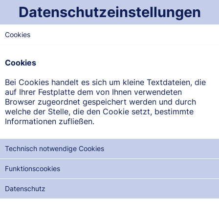
Datenschutzeinstellungen
MITTWOCH
03.06
2026
Cookies
Dienstbereitschaftsplan der
Cookies
Apotheken im Saarland
Bei Cookies handelt es sich um kleine Textdateien, die
Beachten Sie bitte: Der Notdienst beginnt jeweils um 8.00
auf Ihrer Festplatte dem von Ihnen verwendeten
Uhr des angezeigten Tages und endet um 8.00 Uhr des
Browser zugeordnet gespeichert werden und durch
Folgetages -
Stand: 03. August 2026, 07:20
welche der Stelle, die den Cookie setzt, bestimmte
Informationen zufließen.
REGION
WEST-SAARLAND
Technisch notwendige Cookies
SAARLAND-MITTE
Funktionscookies
NORD-SAARLAND
Datenschutz
OST-SAARLAND