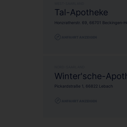
WEST-SAARLAND
Tal-Apotheke
Honzratherstr. 69, 66701 Beckingen-H
ANFAHRT ANZEIGEN
NORD-SAARLAND
Winter'sche-Apot
Pickardstraße 1, 66822 Lebach
ANFAHRT ANZEIGEN