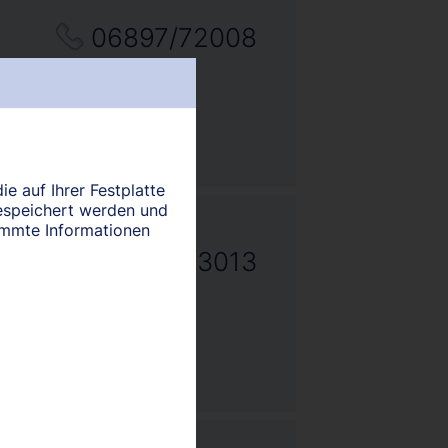
06897/72008
ie auf Ihrer Festplatte
espeichert werden und
timmte Informationen
06872/3013