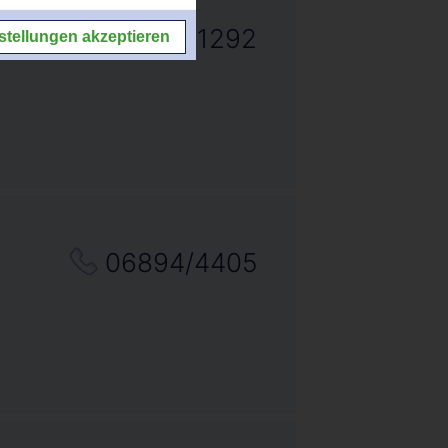
06821/71292
stellungen akzeptieren
06894/4405