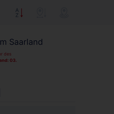
im Saarland
hr des
and: 03.