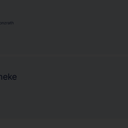
onzrath
heke