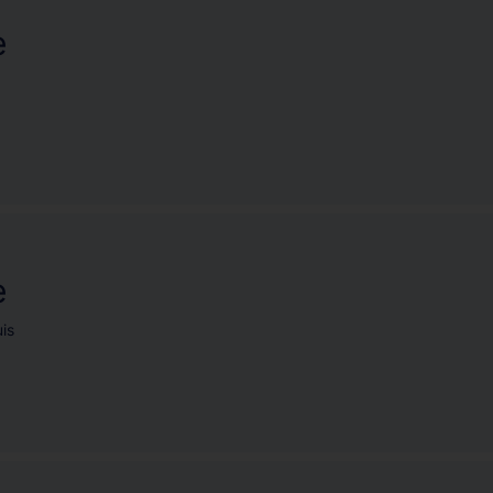
e
e
is