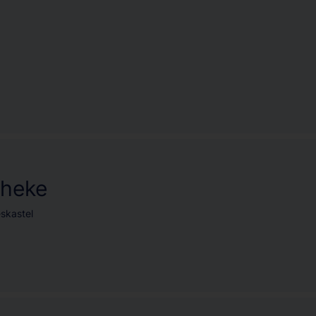
theke
skastel