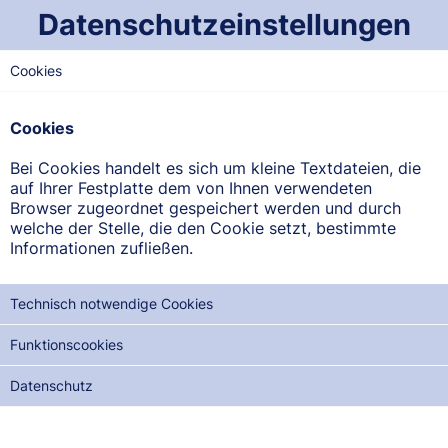
Datenschutzeinstellungen
SAMSTAG
08.08
2026
Cookies
Dienstbereitschaftsplan der
Cookies
Apotheken im Saarland
Bei Cookies handelt es sich um kleine Textdateien, die
Beachten Sie bitte: Der Notdienst beginnt jeweils um 8.00
auf Ihrer Festplatte dem von Ihnen verwendeten
Uhr des angezeigten Tages und endet um 8.00 Uhr des
Browser zugeordnet gespeichert werden und durch
Folgetages -
Stand: 03. August 2026, 07:20
welche der Stelle, die den Cookie setzt, bestimmte
Informationen zufließen.
REGION
WEST-SAARLAND
Technisch notwendige Cookies
SAARLAND-MITTE
Funktionscookies
NORD-SAARLAND
Datenschutz
OST-SAARLAND