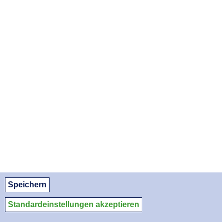
Lokalisierung nicht verfügbar
APOTHEKENNOTDIENSTE ALS PDF DOWNLOADEN:
August 2026
September 2026
Oktober 2026
© Apothekerkammer des Saarlandes
Datenschutz
Datenschutzeinstellungen
Impressum/Kontakt
Medien-Service
Speichern
Standardeinstellungen akzeptieren